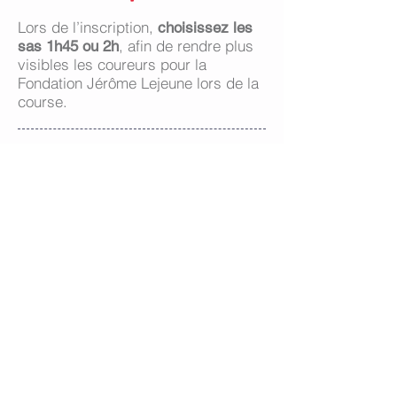
Lors de l’inscription,
choisissez les
, afin de rendre plus
sas 1h45 ou 2h
visibles les coureurs pour la
Fondation Jérôme Lejeune lors de la
course.
Une fois votre inscription
réalisée,
transférez le mail de
à
confirmation
contact@courirpourlavie.org
de tee-shirt
en précisant votre taille
(S, M, L, XL), votre âge et votre lieu
de résidence.