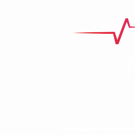
« Courir pour défendre et proté
nous, ça c’est fort ! Heureu
couleurs de la vie ! A l’ann
Yves-Marie, semi-
Une équipe de jeunes sportifs so
de porter la cause de la Fondat
de réunir plusieurs centaines de
2020 pour participer au semi-mar
Harmonie Mutuelle.
L’objectif de cette opération est d
Affirmer auprès de l’opinion publ