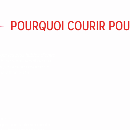
POURQUOI COURIR POUR
ger les plus faibles d’entre
x de ce semi-marathon aux
ée prochaine j’espère ! »
marathon 2019
ucieux de défendre la Vie et
ion Jérôme Lejeune a décidé
 coureurs depuis le 1er mars
athon de Paris, organisé par
ouble :
ique que toute vie mérite