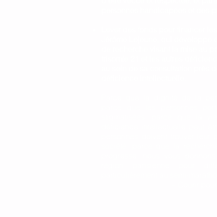
d’être vécue et respectée, et part
personnes handicapées et des pl
Lever des fonds pour financer le
Jérôme Lejeune, qui développe e
de recherche visant la mise au po
trisomie 21 et les autres déficienc
au sein de sa consultation près 
déficience intellectuelle.
Parce que la dignité de la per
parce que les personnes port
stigmatisées, parce que la v
déficience intellectuelle peut ê
personnes doivent trouver leur p
société, parce que la recherche
progresse, nous vous donnons 
région parisienne pour dif
particulièrement au semi-maratho
« Courir pour