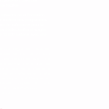
iculièrement celle des
us fragiles
s missions de la Fondation
t soutient des programmes
int de traitements pour la
es intellectuelles et soigne
de 13 000 patients avec une
sonne fragile est menacée,
euses de trisomie 21 sont
ie des personnes avec une
tre améliorée, parce que ces
lace dans les familles et la
 est prometteuse et qu’elle
rendez-vous à Paris et en
férentes courses et plus
n le 9 mars 2025 pour
 la Vie ».